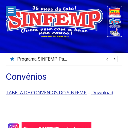
Pular
para
o
conteúdo
Programa SINFEMP Para Todos – 02/08/2026
Convênios
TABELA DE CONVÊNIOS DO SINFEMP
–
Download