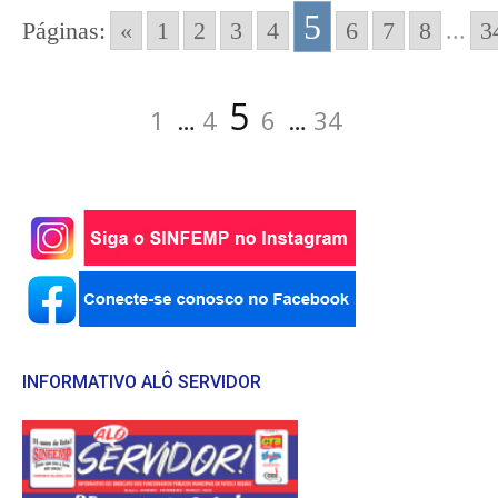
5
Páginas:
«
1
2
3
4
6
7
8
...
3
Paginação
Página
Página
Página
Página
Página
5
1
…
4
6
…
34
de
posts
INFORMATIVO ALÔ SERVIDOR