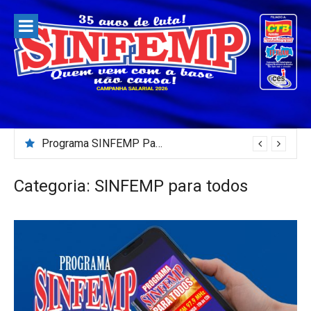
Pular
para
o
conteúdo
Programa SINFEMP Para Todos – 02/08/2026
Categoria:
SINFEMP para todos