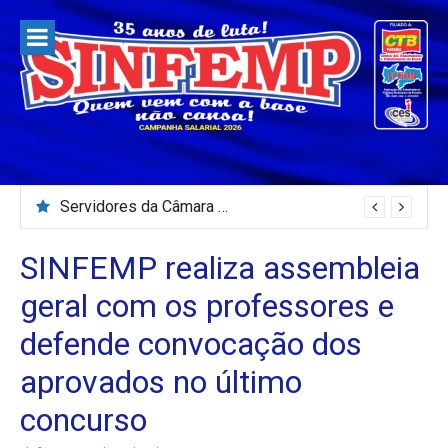
Pular
para
o
conteúdo
Servidores da Câmara Municipal de Patos paralisam e fazem protesto
SINFEMP realiza assembleia
geral com os professores e
defende convocação dos
aprovados no último
concurso