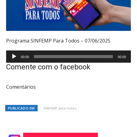
Programa SINFEMP Para Todos – 07/06/2025
Tocador
00:00
00:00
de
Comente com o facebook
áudio
Comentários
PUBLICADO EM
SINFEMP para todos