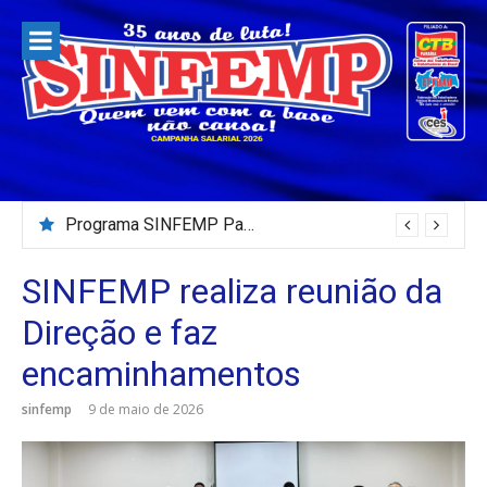
Pular
para
o
conteúdo
Servidores da Câmara Municipal de Patos paralisam atividades
Programa SINFEMP Para Todos – 02/08/2026
SINFEMP realiza reunião da
Direção e faz
encaminhamentos
sinfemp
9 de maio de 2026