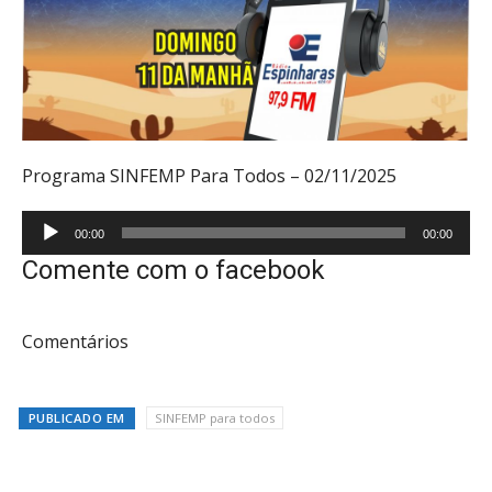
Programa SINFEMP Para Todos – 02/11/2025
Tocador
00:00
00:00
de
Comente com o facebook
áudio
Comentários
PUBLICADO EM
SINFEMP para todos