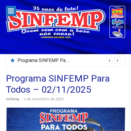
Pular
para
o
conteúdo
Programa SINFEMP Para Todos – 02/08/2026
Programa SINFEMP Para
Todos – 02/11/2025
sinfemp
2 de novembro de 2025