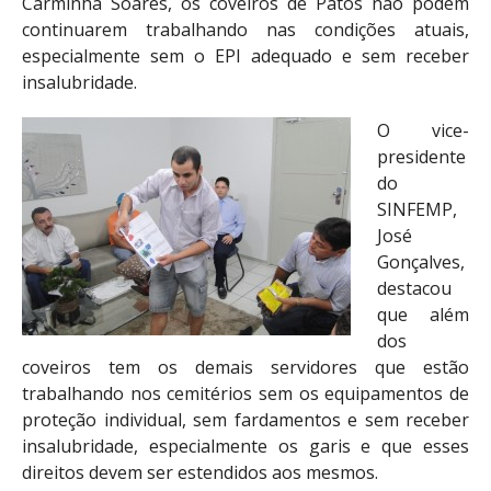
Carminha Soares, os coveiros de Patos não podem
continuarem trabalhando nas condições atuais,
especialmente sem o EPI adequado e sem receber
insalubridade.
O vice-
presidente
do
SINFEMP,
José
Gonçalves,
destacou
que além
dos
coveiros tem os demais servidores que estão
trabalhando nos cemitérios sem os equipamentos de
proteção individual, sem fardamentos e sem receber
insalubridade, especialmente os garis e que esses
direitos devem ser estendidos aos mesmos.