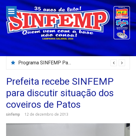
Pular
para
o
conteúdo
Programa SINFEMP Para Todos – 02/08/2026
Prefeita recebe SINFEMP
para discutir situação dos
coveiros de Patos
sinfemp
12 de dezembro de 2013