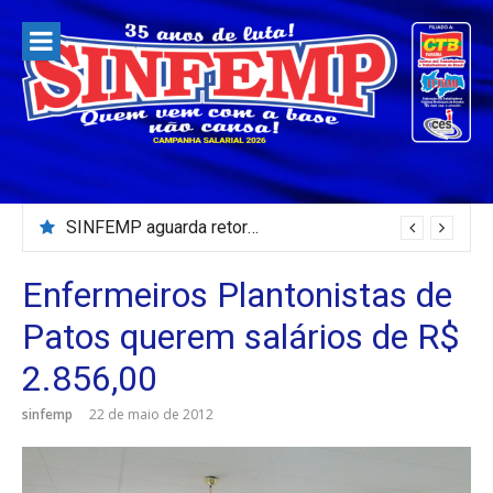
Pular
para
o
conteúdo
SINFEMP aguarda retorno as demandas dos servidores de Patos até dia 13 de agosto
Enfermeiros Plantonistas de
Patos querem salários de R$
2.856,00
sinfemp
22 de maio de 2012