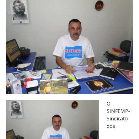
O
SINFEMP-
Sindicato
dos