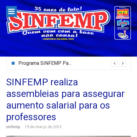
Pular
para
o
conteúdo
Programa SINFEMP Para Todos – 02/08/2026
SINFEMP realiza
assembleias para assegurar
aumento salarial para os
professores
sinfemp
19 de março de 2012