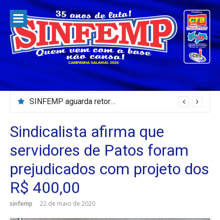
Pular
para
o
conteúdo
SINFEMP aguarda retorno as demandas dos servidores de Patos até dia 13 de agosto
Sindicalista afirma que
servidores de Patos foram
prejudicados com projeto dos
R$ 400,00
sinfemp
22 de maio de 2020