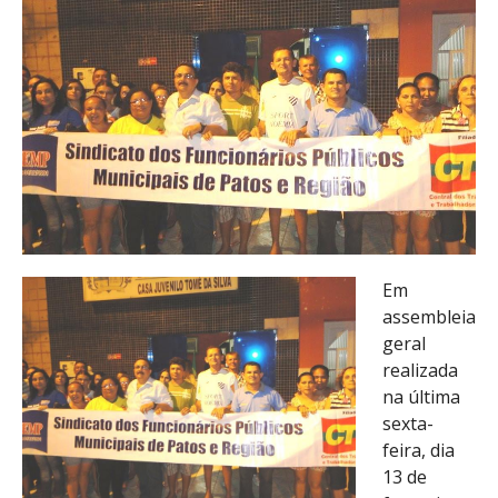
Em
assembleia
geral
realizada
na última
sexta-
feira, dia
13 de