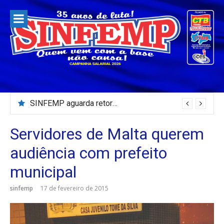
Pular
para
o
conteúdo
SINFEMP aguarda retorno as demandas dos servidores de Patos até dia 13 de agosto
Servidores de Malta querem
audiência com prefeito
municipal
sinfemp
17 de fevereiro de 2015