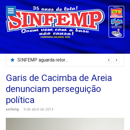
Pular
para
o
conteúdo
SINFEMP aguarda retorno as demandas dos servidores de Patos até dia 13 de agosto
Garis de Cacimba de Areia
denunciam perseguição
política
sinfemp
9 de abril de 2013