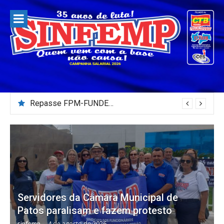
Pular
para
o
conteúdo
Repasse FPM-FUNDEB – Julho/2026
Servidores da Câmara Municipal de
Patos paralisam e fazem protesto
sinfemp
4 de agosto de 2026