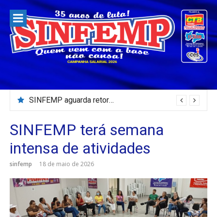
Pular
para
o
conteúdo
SINFEMP aguarda retorno as demandas dos servidores de Patos até dia 13 de agosto
SINFEMP terá semana
intensa de atividades
sinfemp
18 de maio de 2026