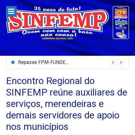
Pular
para
o
conteúdo
Repasse FPM-FUNDEB – Julho/2026
Programa SINFEMP Para Todos – 02/08/2026
Encontro Regional do
SINFEMP reúne auxiliares de
serviços, merendeiras e
demais servidores de apoio
nos municípios