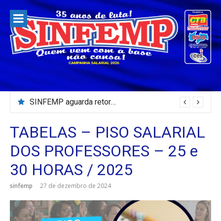
Pular
para
o
conteúdo
SINFEMP aguarda retorno as demandas dos servidores de Patos até dia 13 de agosto
TABELAS – PISO SALARIAL
DOS PROFESSORES – 25 e
30 HORAS / 2025
sinfemp
27 de dezembro de 2024