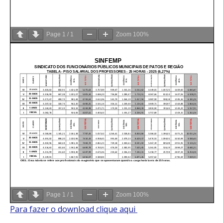
Page
1
/
1
Zoom
100%
Page
1
/
1
Zoom
100%
Para fazer o download clique aqui