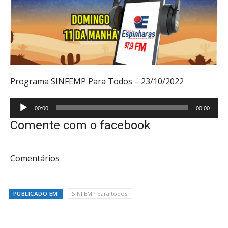
Programa SINFEMP Para Todos – 23/10/2022
Tocador
00:00
00:00
de
Comente com o facebook
áudio
Comentários
PUBLICADO EM
SINFEMP para todos