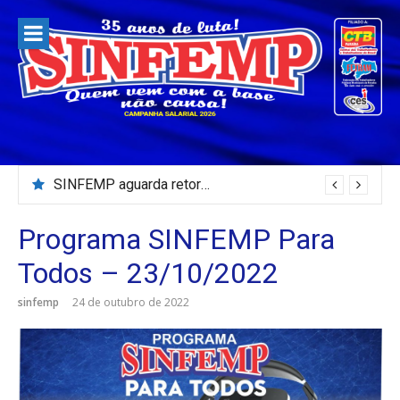
Pular
para
o
conteúdo
SINFEMP aguarda retorno as demandas dos servidores de Patos até dia 13 de agosto
Programa SINFEMP Para
Todos – 23/10/2022
sinfemp
24 de outubro de 2022