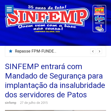
Pular
para
o
conteúdo
Repasse FPM-FUNDEB – Julho/2026
SINFEMP entrará com
Mandado de Segurança para
implantação da insalubridade
dos servidores de Patos
sinfemp
27 de julho de 2015