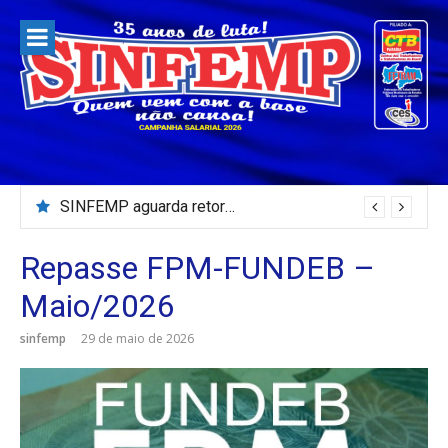
Pular
para
o
conteúdo
SINFEMP aguarda retorno as demandas dos servidores de Patos até dia 13 de agosto
Repasse FPM-FUNDEB –
Maio/2026
sinfemp
29 de maio de 2026