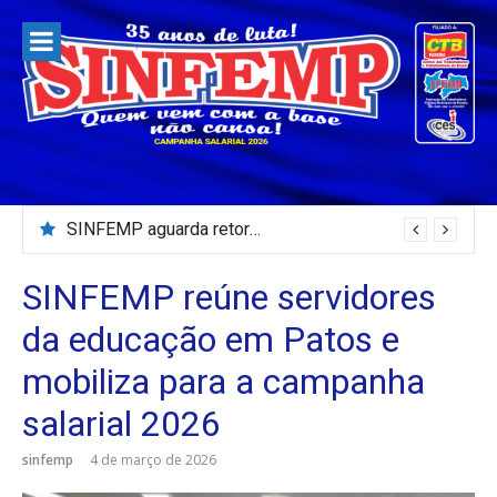
Pular
para
o
conteúdo
Servidores da Câmara Municipal de Patos paralisam e fazem protesto
SINFEMP reúne servidores
da educação em Patos e
mobiliza para a campanha
salarial 2026
sinfemp
4 de março de 2026