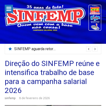
Pular
para
o
conteúdo
SINFEMP aguarda retorno as demandas dos servidores de Patos até dia 13 de agosto
Direção do SINFEMP reúne e
intensifica trabalho de base
para a campanha salarial
2026
sinfemp
8 de fevereiro de 2026