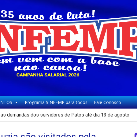
NTOS
Programa SINFEMP para todos
Fale Conosco
as demandas dos servidores de Patos até dia 13 de agosto
icipal de Patos paralisam e fazem protesto
uzia são visitados pela