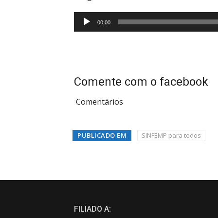
Tocador
00:00
de
áudio
Comente com o facebook
Comentários
PUBLICADO EM
SINFEMP para todos
FILIADO A: