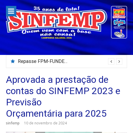
Pular
para
o
conteúdo
Repasse FPM-FUNDEB – Julho/2026
Aprovada a prestação de
contas do SINFEMP 2023 e
Previsão
Orçamentária para 2025
sinfemp
10 de novembro de 2024