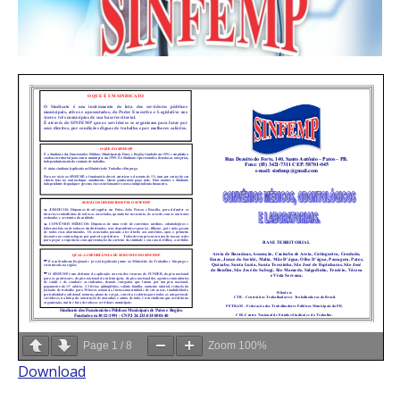
Page
1
/
8
Zoom
100%
Download