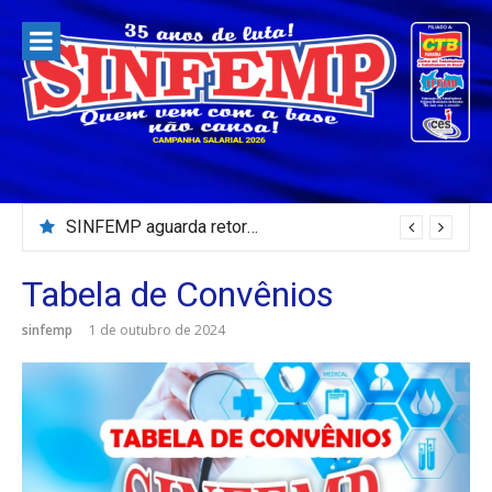
Pular
para
o
conteúdo
SINFEMP aguarda retorno as demandas dos servidores de Patos até dia 13 de agosto
Tabela de Convênios
sinfemp
1 de outubro de 2024