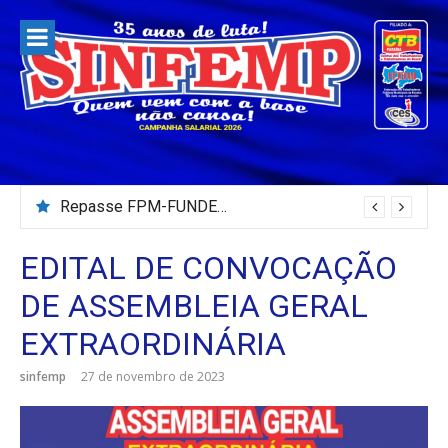
Pular
para
o
conteúdo
Repasse FPM-FUNDEB – Julho/2026
EDITAL DE CONVOCAÇÃO
DE ASSEMBLEIA GERAL
EXTRAORDINÁRIA
sinfemp
27 de novembro de 2023