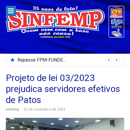
Pular
para
o
conteúdo
Repasse FPM-FUNDEB – Julho/2026
Projeto de lei 03/2023
prejudica servidores efetivos
de Patos
sinfemp
22 de novembro de 2023