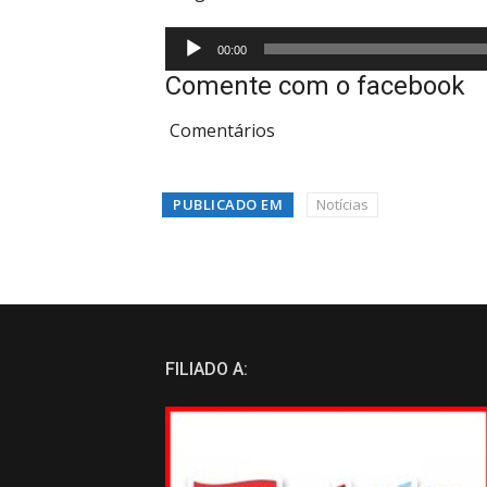
Tocador
00:00
de
Comente com o facebook
áudio
Comentários
PUBLICADO EM
Notícias
FILIADO A: