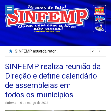
Pular
para
o
conteúdo
Servidores da Câmara Municipal de Patos paralisam e fazem protesto
SINFEMP aguarda retorno as demandas dos servidores de Patos até dia 13 de agosto
SINFEMP realiza reunião da
Direção e define calendário
de assembleias em
todos os municípios
sinfemp
6 de março de 2023