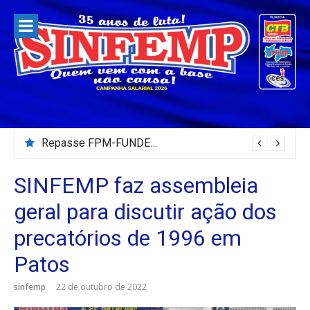
Pular
para
o
conteúdo
Repasse FPM-FUNDEB – Julho/2026
SINFEMP faz assembleia
geral para discutir ação dos
precatórios de 1996 em
Patos
sinfemp
22 de outubro de 2022