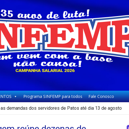
NTOS
Programa SINFEMP para todos
Fale Conosco
icipal de Patos paralisam e fazem protesto
gem reúne dezenas de