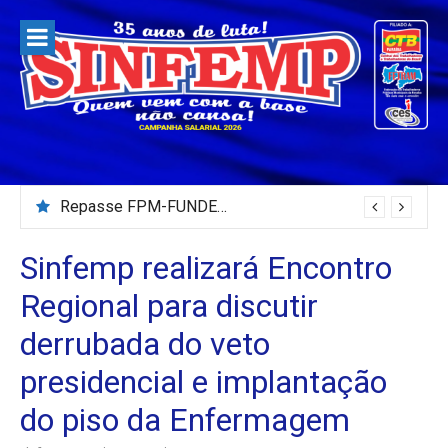
Pular
para
o
conteúdo
Repasse FPM-FUNDEB – Julho/2026
Sinfemp realizará Encontro
Regional para discutir
derrubada do veto
presidencial e implantação
do piso da Enfermagem