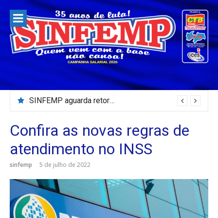
Pular
para
o
conteúdo
SINFEMP aguarda retorno as demandas dos servidores de Patos até dia 13 de agosto
Confira as novas regras de
atendimento no INSS
sinfemp
5 de julho de 2022