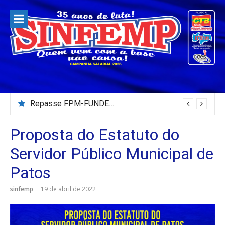
Pular
para
o
conteúdo
Repasse FPM-FUNDEB – Julho/2026
Proposta do Estatuto do
Servidor Público Municipal de
Patos
sinfemp
19 de abril de 2022