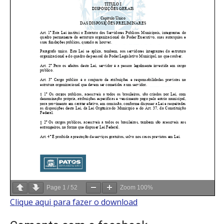
Page
1
/
52
Zoom
100%
Clique aqui para fazer o download