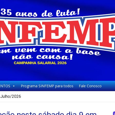
NTOS
Programa SINFEMP para todos
Fale Conosco
Julho/2026
eção neste sábado dia 9 em