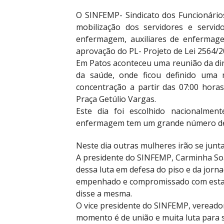
O SINFEMP- Sindicato dos Funcionários
mobilização dos servidores e servid
enfermagem, auxiliares de enfermagem
aprovação do PL- Projeto de Lei 2564/2
Em Patos aconteceu uma reunião da di
da saúde, onde ficou definido uma
concentração a partir das 07:00 hora
Praça Getúlio Vargas.
Este dia foi escolhido nacionalmen
enfermagem tem um grande número de 
Neste dia outras mulheres irão se juntar
A presidente do SINFEMP, Carminha Soa
dessa luta em defesa do piso e da jorn
empenhado e compromissado com esta ca
disse a mesma.
O vice presidente do SINFEMP, vereador
momento é de união e muita luta para 