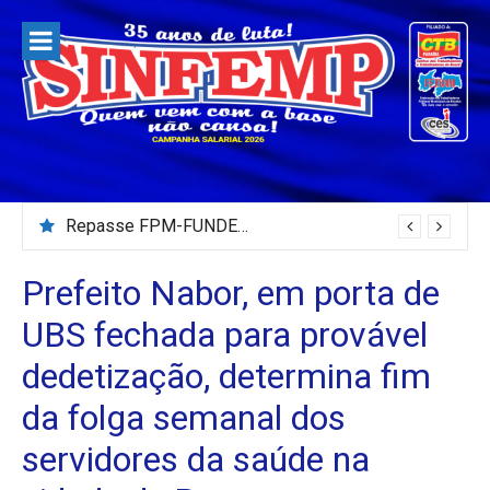
Pular
para
o
conteúdo
Repasse FPM-FUNDEB – Julho/2026
Prefeito Nabor, em porta de
UBS fechada para provável
dedetização, determina fim
da folga semanal dos
servidores da saúde na