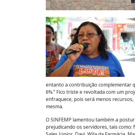
entanto a contribuição complementar q
6%.” Fico triste e revoltada com um pro
enfraquece, pois será menos recursos, 
mesma.
O SINFEMP lamentou também a postura 
prejudicando os servidores, tais como:
Sales Júnior, Davi, Wila da Farmácia, Ma