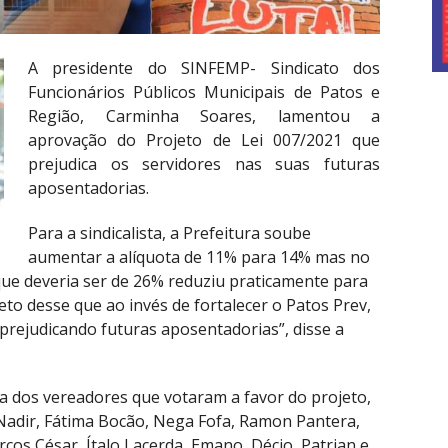
A presidente do SINFEMP- Sindicato dos
Funcionários Públicos Municipais de Patos e
Região, Carminha Soares, lamentou a
aprovação do Projeto de Lei 007/2021 que
prejudica os servidores nas suas futuras
aposentadorias.
Para a sindicalista, a Prefeitura soube
aumentar a alíquota de 11% para 14% mas no
ue deveria ser de 26% reduziu praticamente para
jeto desse que ao invés de fortalecer o Patos Prev,
prejudicando futuras aposentadorias”, disse a
dos vereadores que votaram a favor do projeto,
 Nadir, Fátima Bocão, Nega Fofa, Ramon Pantera,
rcos César, Ítalo Lacerda, Emano, Décio, Patrian e