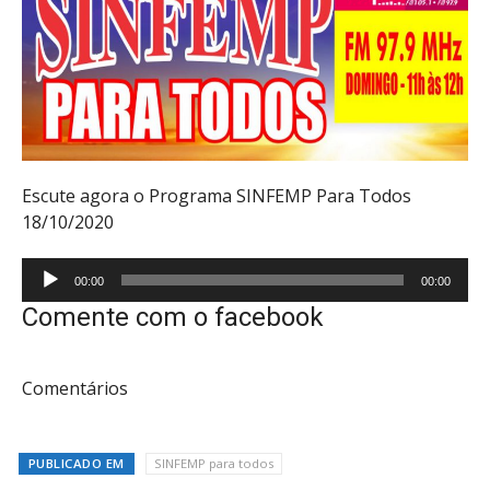
Escute agora o Programa SINFEMP Para Todos
18/10/2020
Tocador
00:00
00:00
de
Comente com o facebook
áudio
Comentários
PUBLICADO EM
SINFEMP para todos