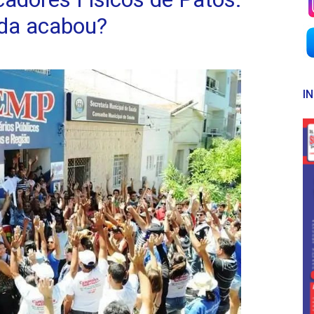
rda acabou?
I