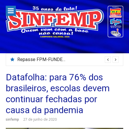
Pular
para
o
conteúdo
Repasse FPM-FUNDEB – Julho/2026
Datafolha: para 76% dos
brasileiros, escolas devem
continuar fechadas por
causa da pandemia
sinfemp
27 de junho de 2020