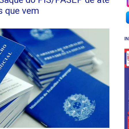
s que vem
I