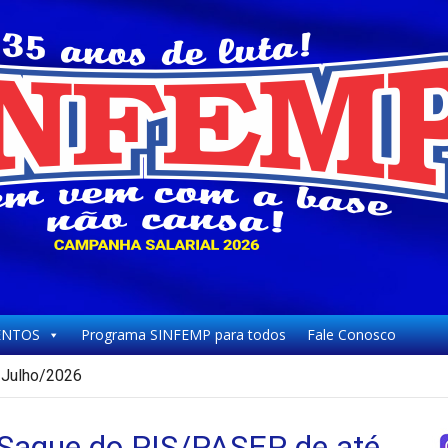
NTOS
Programa SINFEMP para todos
Fale Conosco
Julho/2026
Saque do PIS/PASEP de até