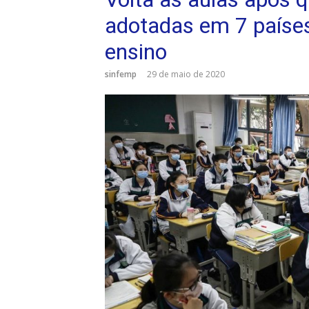
adotadas em 7 paíse
ensino
sinfemp
29 de maio de 2020