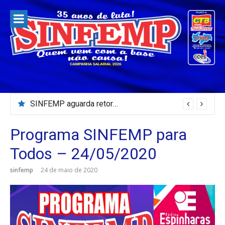
Pular
para
o
conteúdo
SINFEMP aguarda retorno as demandas dos servidores de Patos até dia 13 de agosto
Programa SINFEMP para
Todos – 24/05/2020
sinfemp
24 de maio de 2020