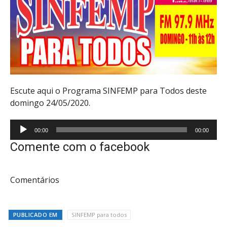
Escute aqui o Programa SINFEMP para Todos deste
domingo 24/05/2020.
Tocador
00:00
00:00
de
Comente com o facebook
áudio
Comentários
PUBLICADO EM
SINFEMP para todos