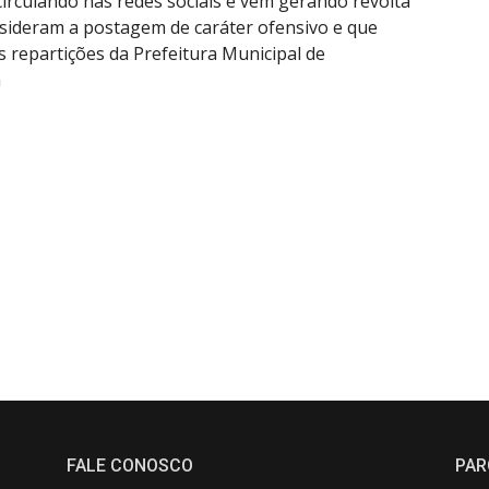
circulando nas redes sociais e vem gerando revolta
nsideram a postagem de caráter ofensivo e que
 repartições da Prefeitura Municipal de
m
FALE CONOSCO
PAR