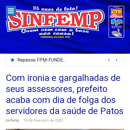
Pular
para
o
conteúdo
Repasse FPM-FUNDEB – Julho/2026
Com ironia e gargalhadas de
seus assessores, prefeito
acaba com dia de folga dos
servidores da saúde de Patos
sinfemp
14 de fevereiro de 2020