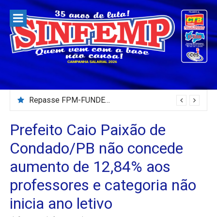
Pular
para
o
conteúdo
Repasse FPM-FUNDEB – Julho/2026
Prefeito Caio Paixão de
Condado/PB não concede
aumento de 12,84% aos
professores e categoria não
inicia ano letivo