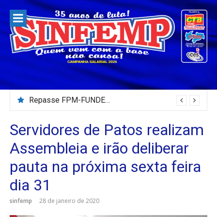
Pular
para
o
conteúdo
Repasse FPM-FUNDEB – Julho/2026
Servidores de Patos realizam
Assembleia e irão deliberar
pauta na próxima sexta feira
dia 31
sinfemp
28 de janeiro de 2020