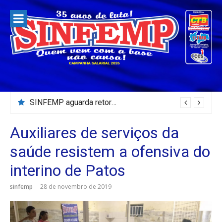
Pular
para
o
conteúdo
SINFEMP aguarda retorno as demandas dos servidores de Patos até dia 13 de agosto
Auxiliares de serviços da
saúde resistem a ofensiva do
interino de Patos
sinfemp
28 de novembro de 2019