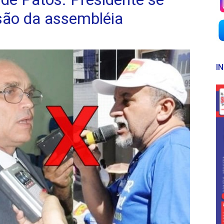
são da assembléia
I